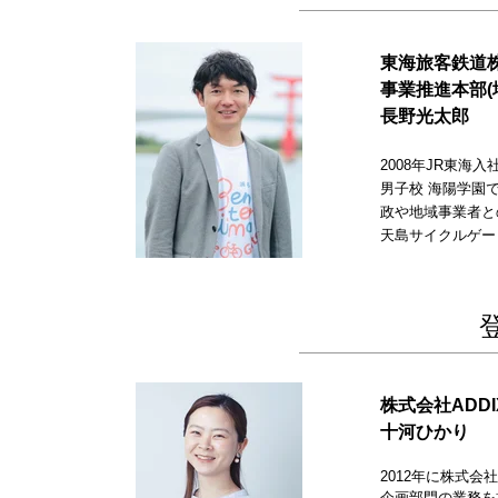
東海旅客鉄道
事業推進本部(
長野光太郎
2008年JR東
男子校 海陽学園
政や地域事業者と
天島サイクルゲー
株式会社ADD
十河ひかり
2012年に株式会
企画部門の業務を