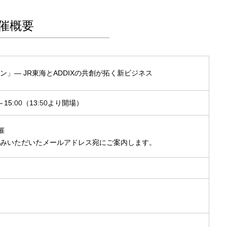
催概要
」― JR東海とADDIXの共創が拓く新ビジネス
～15
:00
（13
:50
より開場）
催
みいただいたメールアドレス宛にご案内します。