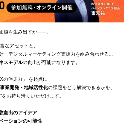
価値を生み出すか——。
豊富なアセットと、
X設計・デジタルマーケティング支援力を組み合わせるこ
ネスモデル
の創出が可能になります。
IXの伴走力」 を起点に
規事業開発・地域活性化
の課題をどう解決できるかを、
”をお持ち帰りいただけます。
験創出のアイデア
ベーションの可能性