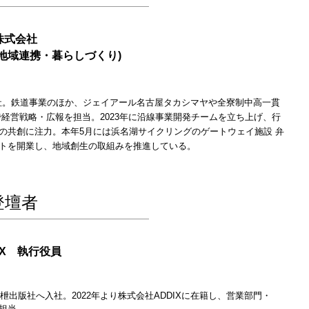
株式会社
地域連携・暮らしづくり)
海入社。鉄道事業のほか、ジェイアール名古屋タカシマヤや全寮制中高一貫
で経営戦略・広報を担当。2023年に沿線事業開発チームを立ち上げ、行
の共創に注力。本年5月には浜名湖サイクリングのゲートウェイ施設 弁
トを開業し、地域創生の取組みを推進している。
登壇者
IX 執行役員
社枻出版社へ入社。2022年より株式会社ADDIXに在籍し、営業部門・
担当。