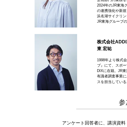
2024年のJR
の連携強化や新規
浜名湖サイクリン
JR東海グループ
株式会社ADD
東 宏祐
1998年より株
ブ』にて、スポー
DIXに在籍。J
有識者調査事業に
スを担当している
参
アンケート回答者に、講演資料