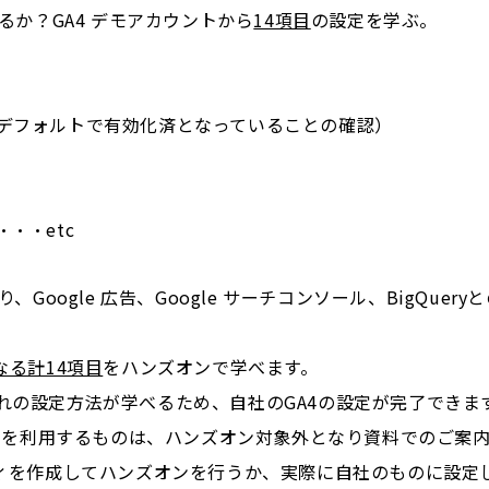
か？GA4 デモアカウントから
14項目
の
設定を学ぶ。
フォルトで有効化済となっていることの確認）
・etc
oogle 広告、Google サーチコンソール、BigQuer
なる計14項目
をハンズオンで学べます。
れの設定方法が学べるため、自社のGA4の設定が完了できま
ャーを利用するものは、ハンズオン対象外となり資料でのご案
ティを作成してハンズオンを行うか、実際に自社のものに設定