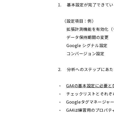
基本設定が完了できている
（設定項目：例）
拡張計測機能を有効化（デ
データ保持期間の変更
Google シグナル設定
コンバージョン設定 ・・
分析へのステップにあたり、G
・
GA4の基本設定に必要と
・ チェックリストとそれぞ
・ Googleタグマネージ
・ GA4は練習用のプロパ